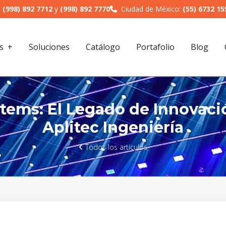
:
(998) 892 7712
y
(998) 892 7770
Ciudad de México:
(55) 6732 15
s
Soluciones
Catálogo
Portafolio
Blog
tems: El Legado de Innovació
Aplitec Ingeniería
Todos los artículos