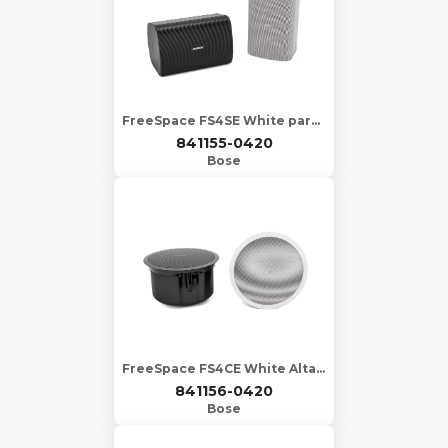
FreeSpace FS4SE White pared 4"
841155-0420
Bose
FreeSpace FS4CE White Altavoz de plafón 4"
841156-0420
Bose