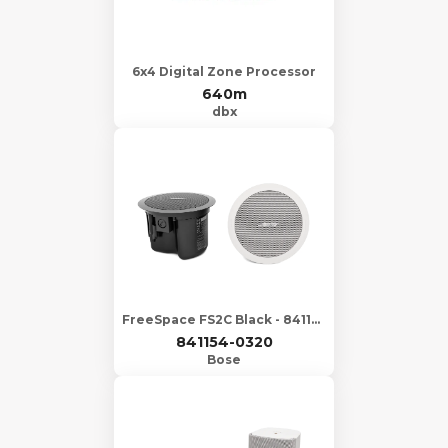
6x4 Digital Zone Processor
640m
dbx
FreeSpace FS2C Black - 841154-0310
841154-0320
Bose