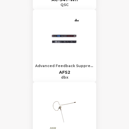
QSC
Advanced Feedback Suppression® Processor with Full LCD Display
AFS2
dbx