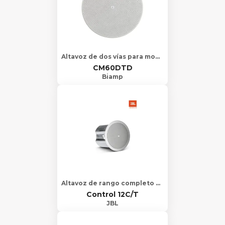
Altavoz de dos vías para montaje a techo a linea de 70/100
CM60DTD
Biamp
Altavoz de rango completo de techo que consta de una bocina de cono de banda an…
Control 12C/T
JBL