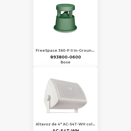
FreeSpace 360-P II In-Ground Loudspeaker Green 40151
893800-0600
Bose
Altavoz de 4" AC-S4T-WH color blanco
AC-S4T-WH