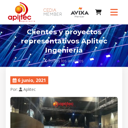
Clientes y proyectos
representativos Aplitec
Ingeniería
Todos los artículos
6 junio, 2021
Por:
Aplitec