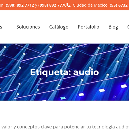
ún:
(998) 892 7712
y
(998) 892 7770
Ciudad de México:
(55) 6732
s
Soluciones
Catálogo
Portafolio
Blog
Etiqueta:
audio
valor y conceptos clave para potenciar tu tecnología audio