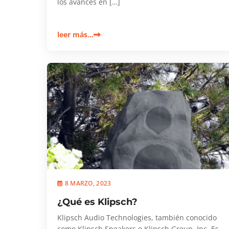
los avances en […]
leer más…
8 MARZO, 2023
¿Qué es Klipsch?
Klipsch Audio Technologies, también conocido
como Klipsch Speakers o Klipsch Group, Inc. Es