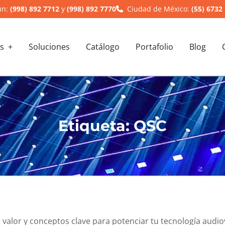
ún:
(998) 892 7712
y
(998) 892 7770
Ciudad de México:
(55) 6732
s
Soluciones
Catálogo
Portafolio
Blog
Etiqueta:
QSC
valor y conceptos clave para potenciar tu tecnología audio